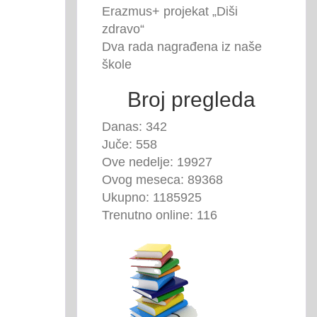
Erazmus+ projekat „Diši
zdravo“
Dva rada nagrađena iz naše
škole
Broj pregleda
Danas: 342
Juče: 558
Ove nedelje: 19927
Ovog meseca: 89368
Ukupno: 1185925
Trenutno online: 116