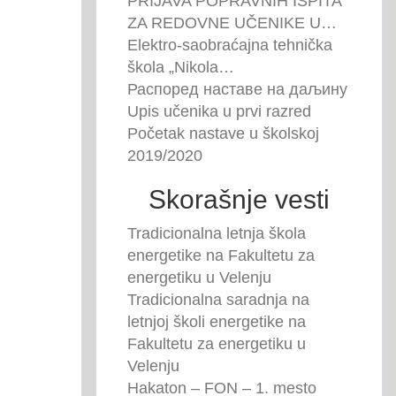
PRIJAVA POPRAVNIH ISPITA
ZA REDOVNE UČENIKE U…
Elektro-saobraćajna tehnička
škola „Nikola…
Распоред наставе на даљину
Upis učenika u prvi razred
Početak nastave u školskoj
2019/2020
Skorašnje vesti
Tradicionalna letnja škola
energetike na Fakultetu za
energetiku u Velenju
Tradicionalna saradnja na
letnjoj školi energetike na
Fakultetu za energetiku u
Velenju
Hakaton – FON – 1. mesto