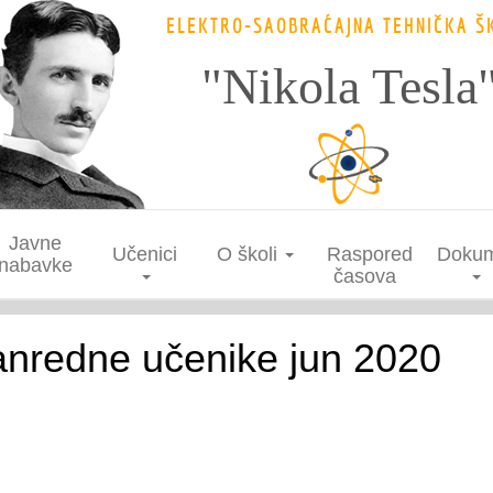
ELEKTRO-SAOBRAĆAJNA TEHNIČKA Š
"Nikola Tesla
Javne
Učenici
O školi
Raspored
Dokum
nabavke
časova
vanredne učenike jun 2020