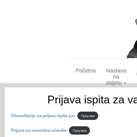
Početna
Nastava
na
daljinu
Prijava ispita za 
Obaveštenje-za-prijavu-ispita-jun
Преузми
Prijava-za-vanredne-učenike
Преузми