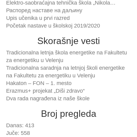
Elektro-saobraćajna tehnička škola „Nikola…
Распоред наставе на даљину
Upis učenika u prvi razred
Početak nastave u školskoj 2019/2020
Skorašnje vesti
Tradicionalna letnja škola energetike na Fakultetu
za energetiku u Velenju
Tradicionalna saradnja na letnjoj školi energetike
na Fakultetu za energetiku u Velenju
Hakaton – FON – 1. mesto
Erazmus+ projekat „Diši zdravo“
Dva rada nagrađena iz naše škole
Broj pregleda
Danas: 413
Juče: 558