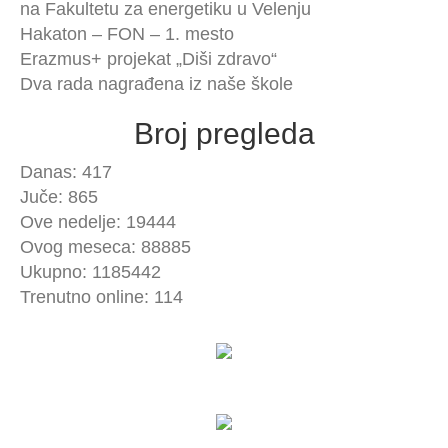
na Fakultetu za energetiku u Velenju
Hakaton – FON – 1. mesto
Erazmus+ projekat „Diši zdravo“
Dva rada nagrađena iz naše škole
Broj pregleda
Danas: 417
Juče: 865
Ove nedelje: 19444
Ovog meseca: 88885
Ukupno: 1185442
Trenutno online: 114