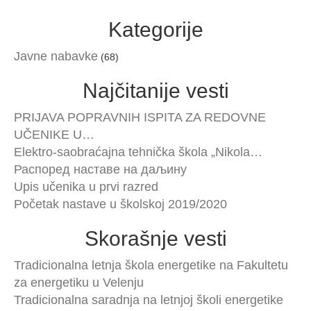
Kategorije
Javne nabavke
(68)
Najčitanije vesti
PRIJAVA POPRAVNIH ISPITA ZA REDOVNE
UČENIKE U…
Elektro-saobraćajna tehnička škola „Nikola…
Распоред наставе на даљину
Upis učenika u prvi razred
Početak nastave u školskoj 2019/2020
Skorašnje vesti
Tradicionalna letnja škola energetike na Fakultetu
za energetiku u Velenju
Tradicionalna saradnja na letnjoj školi energetike