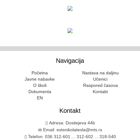
Navigacija
Početna
Nastava na daljinu
Javne nabavke
Učenici
O školi
Raspored časova
Dokumenta
Kontakt
EN
Kontakt
Adresa: Dositejeva 44b
Email: estsnikolatesla@mts.rs
Telefon: 036 312-601 ... 312-602 ... 318-540