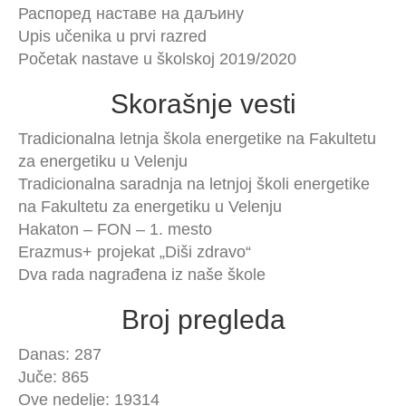
Распоред наставе на даљину
Upis učenika u prvi razred
Početak nastave u školskoj 2019/2020
Skorašnje vesti
Tradicionalna letnja škola energetike na Fakultetu
za energetiku u Velenju
Tradicionalna saradnja na letnjoj školi energetike
na Fakultetu za energetiku u Velenju
Hakaton – FON – 1. mesto
Erazmus+ projekat „Diši zdravo“
Dva rada nagrađena iz naše škole
Broj pregleda
Danas: 287
Juče: 865
Ove nedelje: 19314