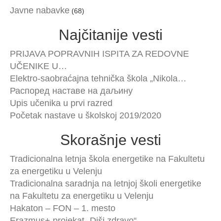
Javne nabavke
(68)
Najčitanije vesti
PRIJAVA POPRAVNIH ISPITA ZA REDOVNE
UČENIKE U…
Elektro-saobraćajna tehnička škola „Nikola…
Распоред наставе на даљину
Upis učenika u prvi razred
Početak nastave u školskoj 2019/2020
Skorašnje vesti
Tradicionalna letnja škola energetike na Fakultetu
za energetiku u Velenju
Tradicionalna saradnja na letnjoj školi energetike
na Fakultetu za energetiku u Velenju
Hakaton – FON – 1. mesto
Erazmus+ projekat „Diši zdravo“