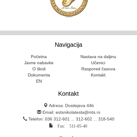
Navigacija
Početna
Nastava na daljinu
Javne nabavke
Učenici
O školi
Raspored časova
Dokumenta
Kontakt
EN
Kontakt
Adresa: Dositejeva 44b
Email: estsnikolatesla@mts.rs
Telefon: 036 312-601 ... 312-602 ... 318-540
Fax: 511-05-40