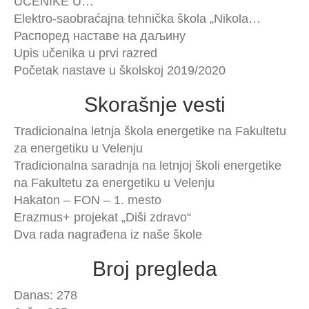
UČENIKE U…
Elektro-saobraćajna tehnička škola „Nikola…
Распоред наставе на даљину
Upis učenika u prvi razred
Početak nastave u školskoj 2019/2020
Skorašnje vesti
Tradicionalna letnja škola energetike na Fakultetu
za energetiku u Velenju
Tradicionalna saradnja na letnjoj školi energetike
na Fakultetu za energetiku u Velenju
Hakaton – FON – 1. mesto
Erazmus+ projekat „Diši zdravo“
Dva rada nagrađena iz naše škole
Broj pregleda
Danas: 278