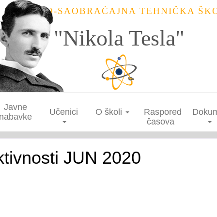
ELEKTRO-SAOBRAĆAJNA TEHNIČKA ŠK
"Nikola Tesla"
Javne
Učenici
O školi
Raspored
Dokum
nabavke
časova
ktivnosti JUN 2020