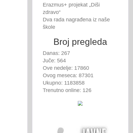
Erazmus+ projekat „Diši
zdravo“
Dva rada nagrađena iz naše
škole
Broj pregleda
Danas: 267
Juče: 564
Ove nedelje: 17860
Ovog meseca: 87301
Ukupno: 1183858
Trenutno online: 126