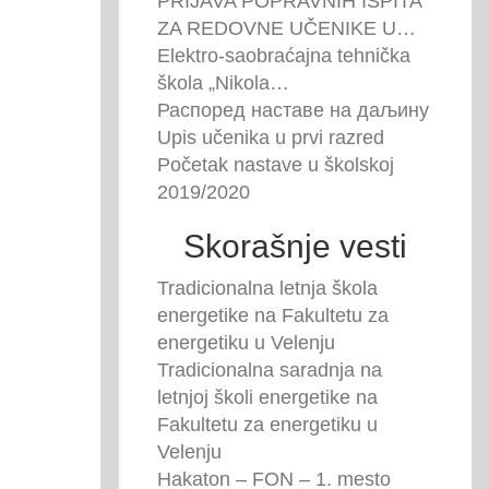
PRIJAVA POPRAVNIH ISPITA
ZA REDOVNE UČENIKE U…
Elektro-saobraćajna tehnička
škola „Nikola…
Распоред наставе на даљину
Upis učenika u prvi razred
Početak nastave u školskoj
2019/2020
Skorašnje vesti
Tradicionalna letnja škola
energetike na Fakultetu za
energetiku u Velenju
Tradicionalna saradnja na
letnjoj školi energetike na
Fakultetu za energetiku u
Velenju
Hakaton – FON – 1. mesto