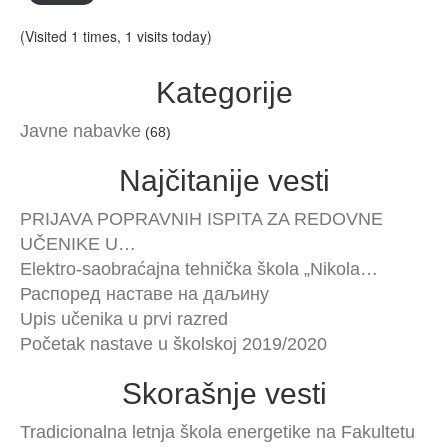
(Visited 1 times, 1 visits today)
Kategorije
Javne nabavke
(68)
Najčitanije vesti
PRIJAVA POPRAVNIH ISPITA ZA REDOVNE
UČENIKE U…
Elektro-saobraćajna tehnička škola „Nikola…
Распоред наставе на даљину
Upis učenika u prvi razred
Početak nastave u školskoj 2019/2020
Skorašnje vesti
Tradicionalna letnja škola energetike na Fakultetu