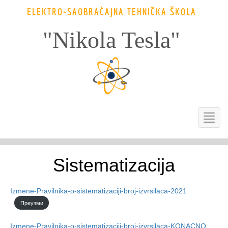
ELEKTRO-SAOBRAĆAJNA TEHNIČKA ŠKOLA
"Nikola Tesla"
Sistematizacija
Izmene-Pravilnika-o-sistematizaciji-broj-izvrsilaca-2021
Преузми
Izmene-Pravilnika-o-sistematizaciji-broj-izvrsilaca-KONACNO