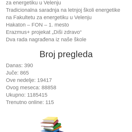
za energetiku u Velenju
Tradicionalna saradnja na letnjoj školi energetike
na Fakultetu za energetiku u Velenju
Hakaton – FON – 1. mesto
Erazmus+ projekat „Diši zdravo“
Dva rada nagrađena iz naše škole
Broj pregleda
Danas: 390
Juče: 865
Ove nedelje: 19417
Ovog meseca: 88858
Ukupno: 1185415
Trenutno online: 115