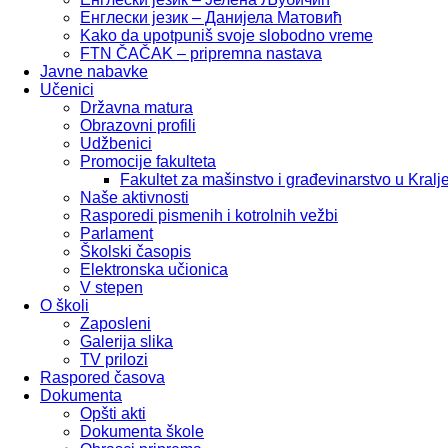
Енглески језик – Данијела Матовић
Kako da upotpuniš svoje slobodno vreme
FTN ČAČAK – pripremna nastava
Javne nabavke
Učenici
Državna matura
Obrazovni profili
Udžbenici
Promocije fakulteta
Fakultet za mašinstvo i građevinarstvo u Kralj
Naše aktivnosti
Rasporedi pismenih i kotrolnih vežbi
Parlament
Školski časopis
Elektronska učionica
V stepen
O školi
Zaposleni
Galerija slika
TV prilozi
Raspored časova
Dokumenta
Opšti akti
Dokumenta škole