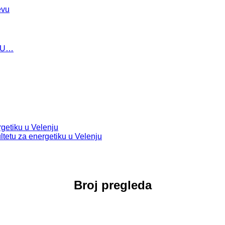
evu
 U…
rgetiku u Velenju
ltetu za energetiku u Velenju
Broj pregleda