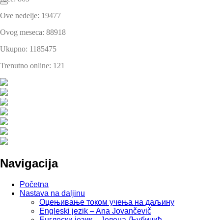
Ove nedelje: 19477
Ovog meseca: 88918
Ukupno: 1185475
Trenutno online: 121
Navigacija
Početna
Nastava na daljinu
Оцењивање током учења на даљину
Engleski jezik – Ana Jovančevič
Енглески језик – Јелена Љубичић