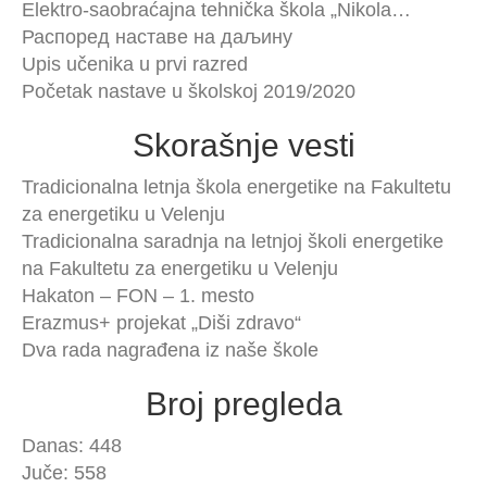
Elektro-saobraćajna tehnička škola „Nikola…
Распоред наставе на даљину
Upis učenika u prvi razred
Početak nastave u školskoj 2019/2020
Skorašnje vesti
Tradicionalna letnja škola energetike na Fakultetu
za energetiku u Velenju
Tradicionalna saradnja na letnjoj školi energetike
na Fakultetu za energetiku u Velenju
Hakaton – FON – 1. mesto
Erazmus+ projekat „Diši zdravo“
Dva rada nagrađena iz naše škole
Broj pregleda
Danas: 448
Juče: 558