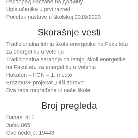
Распоред наставе на даљину
Upis učenika u prvi razred
Početak nastave u školskoj 2019/2020
Skorašnje vesti
Tradicionalna letnja škola energetike na Fakultetu
za energetiku u Velenju
Tradicionalna saradnja na letnjoj školi energetike
na Fakultetu za energetiku u Velenju
Hakaton – FON – 1. mesto
Erazmus+ projekat „Diši zdravo“
Dva rada nagrađena iz naše škole
Broj pregleda
Danas: 416
Juče: 865
Ove nedelje: 19443