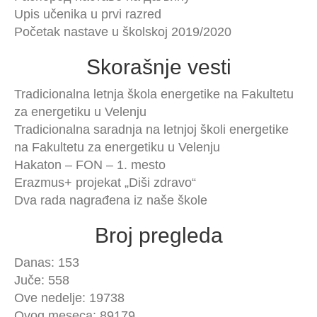
Upis učenika u prvi razred
Početak nastave u školskoj 2019/2020
Skorašnje vesti
Tradicionalna letnja škola energetike na Fakultetu
za energetiku u Velenju
Tradicionalna saradnja na letnjoj školi energetike
na Fakultetu za energetiku u Velenju
Hakaton – FON – 1. mesto
Erazmus+ projekat „Diši zdravo“
Dva rada nagrađena iz naše škole
Broj pregleda
Danas: 153
Juče: 558
Ove nedelje: 19738
Ovog meseca: 89179