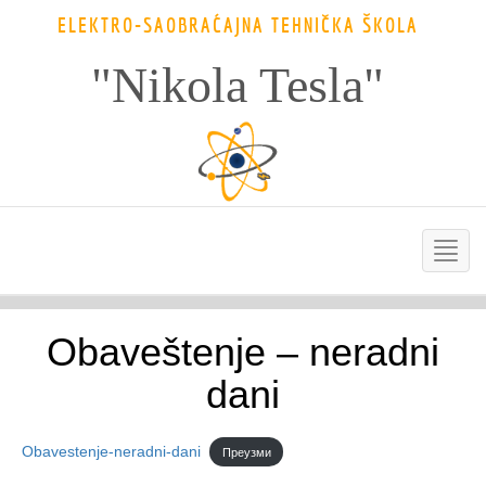
ELEKTRO-SAOBRAĆAJNA TEHNIČKA ŠKOLA
"Nikola Tesla"
Obaveštenje – neradni
dani
Obavestenje-neradni-dani
Преузми