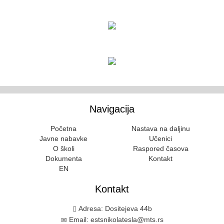
Navigacija
Početna
Nastava na daljinu
Javne nabavke
Učenici
O školi
Raspored časova
Dokumenta
Kontakt
EN
Kontakt
Adresa: Dositejeva 44b
Email: estsnikolatesla@mts.rs