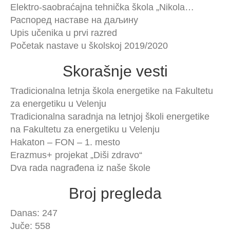
Elektro-saobraćajna tehnička škola „Nikola…
Распоред наставе на даљину
Upis učenika u prvi razred
Početak nastave u školskoj 2019/2020
Skorašnje vesti
Tradicionalna letnja škola energetike na Fakultetu
za energetiku u Velenju
Tradicionalna saradnja na letnjoj školi energetike
na Fakultetu za energetiku u Velenju
Hakaton – FON – 1. mesto
Erazmus+ projekat „Diši zdravo“
Dva rada nagrađena iz naše škole
Broj pregleda
Danas: 247
Juče: 558