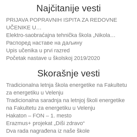
Najčitanije vesti
PRIJAVA POPRAVNIH ISPITA ZA REDOVNE
UČENIKE U…
Elektro-saobraćajna tehnička škola „Nikola…
Распоред наставе на даљину
Upis učenika u prvi razred
Početak nastave u školskoj 2019/2020
Skorašnje vesti
Tradicionalna letnja škola energetike na Fakultetu
za energetiku u Velenju
Tradicionalna saradnja na letnjoj školi energetike
na Fakultetu za energetiku u Velenju
Hakaton – FON – 1. mesto
Erazmus+ projekat „Diši zdravo“
Dva rada nagrađena iz naše škole