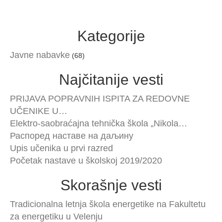
Kategorije
Javne nabavke
(68)
Najčitanije vesti
PRIJAVA POPRAVNIH ISPITA ZA REDOVNE
UČENIKE U…
Elektro-saobraćajna tehnička škola „Nikola…
Распоред наставе на даљину
Upis učenika u prvi razred
Početak nastave u školskoj 2019/2020
Skorašnje vesti
Tradicionalna letnja škola energetike na Fakultetu
za energetiku u Velenju