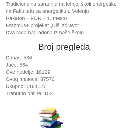
Tradicionalna saradnja na letnjoj školi energetike
na Fakultetu za energetiku u Velenju
Hakaton – FON – 1. mesto
Erazmus+ projekat „Diši zdravo“
Dva rada nagrađena iz naše škole
Broj pregleda
Danas: 536
Juče: 564
Ove nedelje: 18129
Ovog meseca: 87570
Ukupno: 1184127
Trenutno online: 103