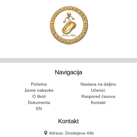
Navigacija
Početna
Nastava na daljinu
Javne nabavke
Učenici
O školi
Raspored časova
Dokumenta
Kontakt
EN
Kontakt
Adresa: Dositejeva 44b