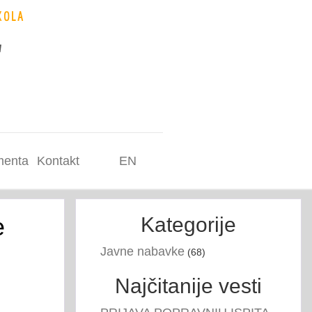
KOLA
"
enta
Kontakt
EN
e
Kategorije
Javne nabavke
(68)
Najčitanije vesti