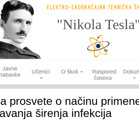
ELEKTRO-SAOBRAĆAJNA TEHNIČKA Š
"Nikola Tesla
Javne
Učenici
O školi
Raspored
Dokum
nabavke
časova
va prosvete o načinu primen
vanja širenja infekcija