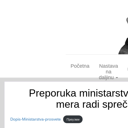
Početna
Nastava
na
daljinu
Preporuka ministarst
mera radi spreča
Dopis-Ministarstva-prosvete
Преузми