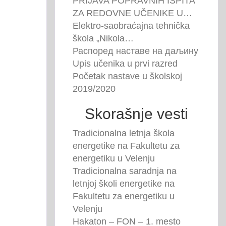
PRIJAVA POPRAVNIH ISPITA
ZA REDOVNE UČENIKE U…
Elektro-saobraćajna tehnička
škola „Nikola…
Распоред наставе на даљину
Upis učenika u prvi razred
Početak nastave u školskoj
2019/2020
Skorašnje vesti
Tradicionalna letnja škola
energetike na Fakultetu za
energetiku u Velenju
Tradicionalna saradnja na
letnjoj školi energetike na
Fakultetu za energetiku u
Velenju
Hakaton – FON – 1. mesto