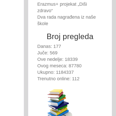
Erazmus+ projekat „Diši
zdravo“
Dva rada nagrađena iz naše
škole
Broj pregleda
Danas: 177
Juče: 569
Ove nedelje: 18339
Ovog meseca: 87780
Ukupno: 1184337
Trenutno online: 112