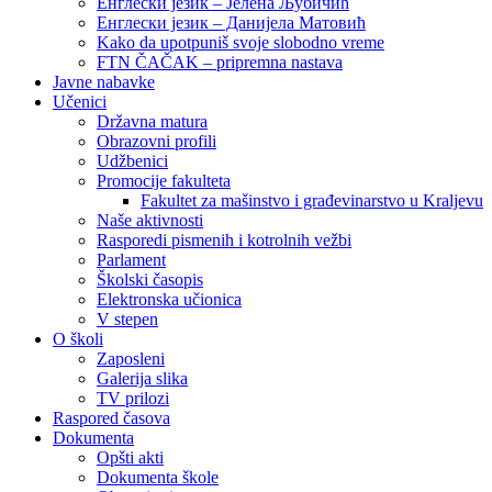
Енглески језик – Јелена Љубичић
Енглески језик – Данијела Матовић
Kako da upotpuniš svoje slobodno vreme
FTN ČAČAK – pripremna nastava
Javne nabavke
Učenici
Državna matura
Obrazovni profili
Udžbenici
Promocije fakulteta
Fakultet za mašinstvo i građevinarstvo u Kraljevu
Naše aktivnosti
Rasporedi pismenih i kotrolnih vežbi
Parlament
Školski časopis
Elektronska učionica
V stepen
O školi
Zaposleni
Galerija slika
TV prilozi
Raspored časova
Dokumenta
Opšti akti
Dokumenta škole