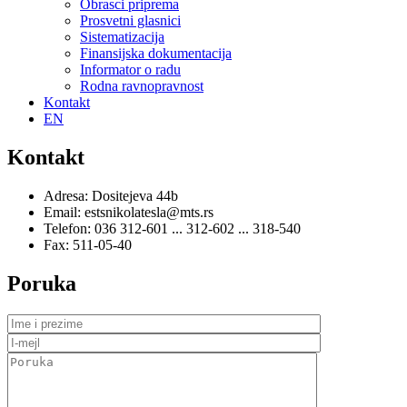
Obrasci priprema
Prosvetni glasnici
Sistematizacija
Finansijska dokumentacija
Informator o radu
Rodna ravnopravnost
Kontakt
EN
Kontakt
Adresa: Dositejeva 44b
Email: estsnikolatesla@mts.rs
Telefon: 036 312-601 ... 312-602 ... 318-540
Fax: 511-05-40
Poruka