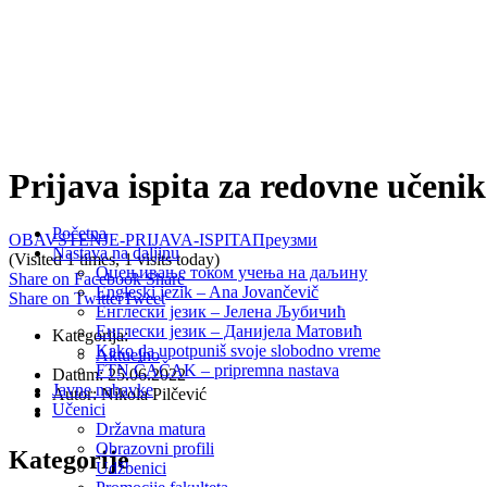
Prijava ispita za redovne učen
Početna
OBAVSTENJE-PRIJAVA-ISPITA
Преузми
Nastava na daljinu
(Visited 1 times, 1 visits today)
Оцењивање током учења на даљину
Share on Facebook
Share
Engleski jezik – Ana Jovančevič
Share on Twitter
Tweet
Енглески језик – Јелена Љубичић
Енглески језик – Данијела Матовић
Kategorija:
Kako da upotpuniš svoje slobodno vreme
Aktuelno
FTN ČAČAK – pripremna nastava
Datum: 25.06.2022
Javne nabavke
Autor: Nikola Pilčević
Učenici
Državna matura
Obrazovni profili
Kategorije
Udžbenici