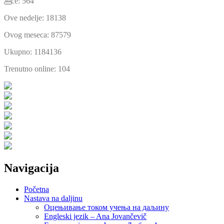
Juče: 564
Ove nedelje: 18138
Ovog meseca: 87579
Ukupno: 1184136
Trenutno online: 104
Navigacija
Početna
Nastava na daljinu
Оцењивање током учења на даљину
Engleski jezik – Ana Jovančevič