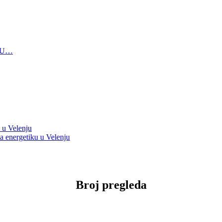
 U…
u u Velenju
za energetiku u Velenju
Broj pregleda