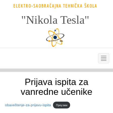
ELEKTRO-SAOBRAĆAJNA TEHNIČKA ŠKOLA
"Nikola Tesla"
Prijava ispita za
vanredne učenike
obaveštenje-za-prijavu-ispita
Преузми