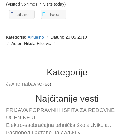
(Visited 95 times, 1 visits today)
Share
Tweet
Kategorija:
Aktuelno
Datum: 20.05.2019
Autor: Nikola Pilčević
Kategorije
Javne nabavke
(68)
Najčitanije vesti
PRIJAVA POPRAVNIH ISPITA ZA REDOVNE
UČENIKE U…
Elektro-saobraćajna tehnička škola „Nikola…
Распоред наставе на даљину