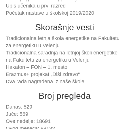
Upis učenika u prvi razred
Početak nastave u školskoj 2019/2020
Skorašnje vesti
Tradicionalna letnja škola energetike na Fakultetu
za energetiku u Velenju
Tradicionalna saradnja na letnjoj školi energetike
na Fakultetu za energetiku u Velenju
Hakaton – FON – 1. mesto
Erazmus+ projekat „Diši zdravo“
Dva rada nagrađena iz naše škole
Broj pregleda
Danas: 529
Juče: 569
Ove nedelje: 18691
Ovog meseca: 88132