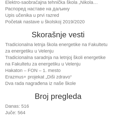
Elektro-saobraćajna tehnička škola „Nikola…
Распоред наставе на даљину
Upis učenika u prvi razred
Početak nastave u školskoj 2019/2020
Skorašnje vesti
Tradicionalna letnja škola energetike na Fakultetu
za energetiku u Velenju
Tradicionalna saradnja na letnjoj školi energetike
na Fakultetu za energetiku u Velenju
Hakaton – FON – 1. mesto
Erazmus+ projekat „Diši zdravo“
Dva rada nagrađena iz naše škole
Broj pregleda
Danas: 516
Juče: 564