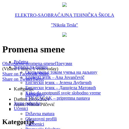
ELEKTRO-SAOBRAĆAJNA TEHNIČKA ŠKOLA
"Nikola Tesla"
Promena smene
Početna
Obavestenje-promena-smene
Преузми
Nastava na daljinu
(Visited 1 times, 1 visits today)
Оцењивање током учења на даљину
Share on Facebook
Share
Engleski jezik – Ana Jovančevič
Share on Twitter
Tweet
Енглески језик – Јелена Љубичић
Енглески језик – Данијела Матовић
Kategorija:
Kako da upotpuniš svoje slobodno vreme
Aktuelno
FTN ČAČAK – pripremna nastava
Datum: 29.05.2024
Javne nabavke
Autor: Nikola Pilčević
Učenici
Državna matura
Obrazovni profili
Kategorije
Udžbenici