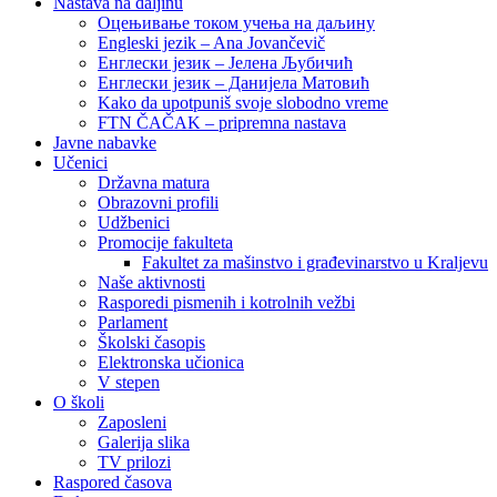
Nastava na daljinu
Оцењивање током учења на даљину
Engleski jezik – Ana Jovančevič
Енглески језик – Јелена Љубичић
Енглески језик – Данијела Матовић
Kako da upotpuniš svoje slobodno vreme
FTN ČAČAK – pripremna nastava
Javne nabavke
Učenici
Državna matura
Obrazovni profili
Udžbenici
Promocije fakulteta
Fakultet za mašinstvo i građevinarstvo u Kraljevu
Naše aktivnosti
Rasporedi pismenih i kotrolnih vežbi
Parlament
Školski časopis
Elektronska učionica
V stepen
O školi
Zaposleni
Galerija slika
TV prilozi
Raspored časova