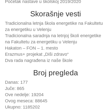
Početak nastave u školskoj 2019/2020
Skorašnje vesti
Tradicionalna letnja škola energetike na Fakultetu
za energetiku u Velenju
Tradicionalna saradnja na letnjoj školi energetike
na Fakultetu za energetiku u Velenju
Hakaton – FON – 1. mesto
Erazmus+ projekat „Diši zdravo“
Dva rada nagrađena iz naše škole
Broj pregleda
Danas: 177
Juče: 865
Ove nedelje: 19204
Ovog meseca: 88645
Ukupno: 1185202