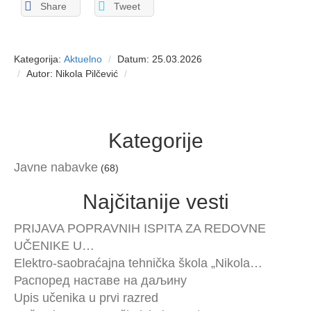
Share
Tweet
Kategorija:
Aktuelno
Datum: 25.03.2026
Autor: Nikola Pilčević
Kategorije
Javne nabavke
(68)
Najčitanije vesti
PRIJAVA POPRAVNIH ISPITA ZA REDOVNE
UČENIKE U…
Elektro-saobraćajna tehnička škola „Nikola…
Распоред наставе на даљину
Upis učenika u prvi razred