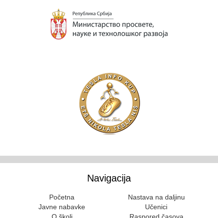
Navigacija
Početna
Nastava na daljinu
Javne nabavke
Učenici
O školi
Raspored časova