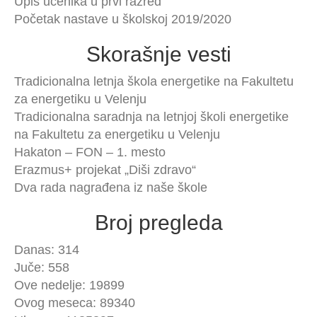
Upis učenika u prvi razred
Početak nastave u školskoj 2019/2020
Skorašnje vesti
Tradicionalna letnja škola energetike na Fakultetu
za energetiku u Velenju
Tradicionalna saradnja na letnjoj školi energetike
na Fakultetu za energetiku u Velenju
Hakaton – FON – 1. mesto
Erazmus+ projekat „Diši zdravo“
Dva rada nagrađena iz naše škole
Broj pregleda
Danas: 314
Juče: 558
Ove nedelje: 19899
Ovog meseca: 89340