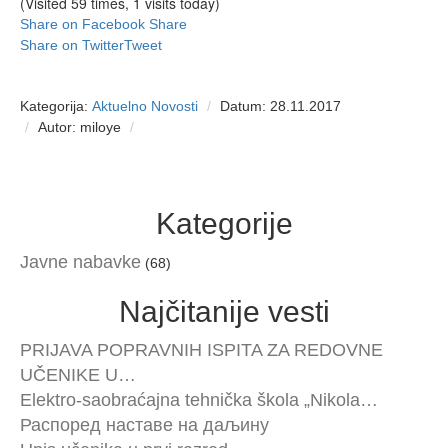
(Visited 59 times, 1 visits today)
Share on Facebook
Share
Share on Twitter
Tweet
Kategorija:
Aktuelno
Novosti
Datum: 28.11.2017
Autor: miloye
Kategorije
Javne nabavke
(68)
Najčitanije vesti
PRIJAVA POPRAVNIH ISPITA ZA REDOVNE
UČENIKE U…
Elektro-saobraćajna tehnička škola „Nikola…
Распоред наставе на даљину