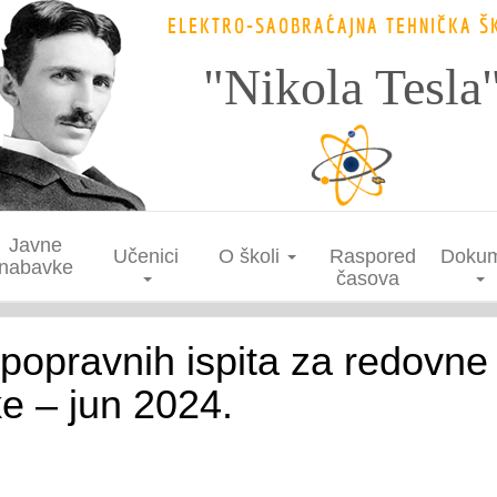
ELEKTRO-SAOBRAĆAJNA TEHNIČKA Š
"Nikola Tesla
Javne
Učenici
O školi
Raspored
Dokum
nabavke
časova
popravnih ispita za redovne
e – jun 2024.