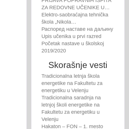
PRIJAVA POPRAVNIH ISPITA
ZA REDOVNE UČENIKE U…
Elektro-saobraćajna tehnička
škola „Nikola…
Распоред наставе на даљину
Upis učenika u prvi razred
Početak nastave u školskoj
2019/2020
Skorašnje vesti
Tradicionalna letnja škola
energetike na Fakultetu za
energetiku u Velenju
Tradicionalna saradnja na
letnjoj školi energetike na
Fakultetu za energetiku u
Velenju
Hakaton – FON – 1. mesto