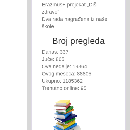
Erazmus+ projekat „Diši
zdravo“
Dva rada nagrađena iz naše
škole
Broj pregleda
Danas: 337
Juče: 865
Ove nedelje: 19364
Ovog meseca: 88805
Ukupno: 1185362
Trenutno online: 95