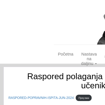
Početna
Nastava
na
daljinu
Raspored polaganja 
učenik
RASPORED-POPRAVNIH-ISPITA-JUN-2024
Преузми