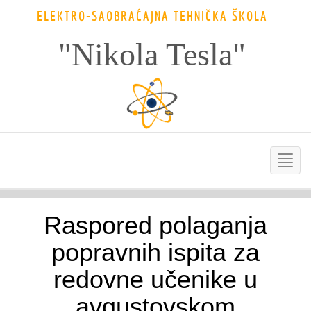
ELEKTRO-SAOBRAĆAJNA TEHNIČKA ŠKOLA
"Nikola Tesla"
Raspored polaganja
popravnih ispita za
redovne učenike u
avgustovskom