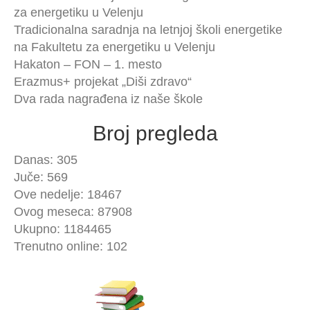
za energetiku u Velenju
Tradicionalna saradnja na letnjoj školi energetike
na Fakultetu za energetiku u Velenju
Hakaton – FON – 1. mesto
Erazmus+ projekat „Diši zdravo“
Dva rada nagrađena iz naše škole
Broj pregleda
Danas: 305
Juče: 569
Ove nedelje: 18467
Ovog meseca: 87908
Ukupno: 1184465
Trenutno online: 102