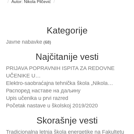
Autor: Nikola Pilčević
Kategorije
Javne nabavke
(68)
Najčitanije vesti
PRIJAVA POPRAVNIH ISPITA ZA REDOVNE
UČENIKE U…
Elektro-saobraćajna tehnička škola „Nikola…
Распоред наставе на даљину
Upis učenika u prvi razred
Početak nastave u školskoj 2019/2020
Skorašnje vesti
Tradicionalna letnja škola energetike na Fakultetu