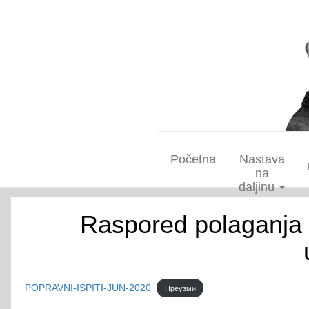
Početna
Nastava
na
daljinu
Raspored polaganja 
POPRAVNI-ISPITI-JUN-2020
Преузми