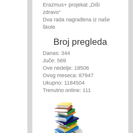
Erazmus+ projekat „Diši
zdravo“
Dva rada nagrađena iz naše
škole
Broj pregleda
Danas: 344
Juče: 569
Ove nedelje: 18506
Ovog meseca: 87947
Ukupno: 1184504
Trenutno online: 111