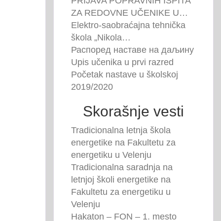
PRIJAVA POPRAVNIH ISPITA
ZA REDOVNE UČENIKE U…
Elektro-saobraćajna tehnička
škola „Nikola…
Распоред наставе на даљину
Upis učenika u prvi razred
Početak nastave u školskoj
2019/2020
Skorašnje vesti
Tradicionalna letnja škola
energetike na Fakultetu za
energetiku u Velenju
Tradicionalna saradnja na
letnjoj školi energetike na
Fakultetu za energetiku u
Velenju
Hakaton – FON – 1. mesto