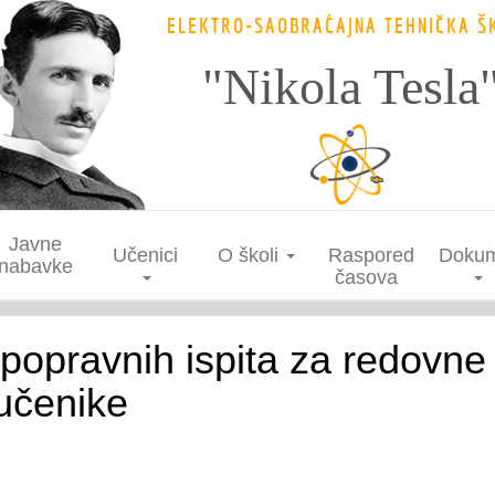
ELEKTRO-SAOBRAĆAJNA TEHNIČKA Š
"Nikola Tesla
Javne
Učenici
O školi
Raspored
Dokum
nabavke
časova
popravnih ispita za redovne
učenike