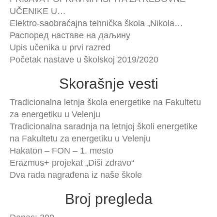
UČENIKE U…
Elektro-saobraćajna tehnička škola „Nikola…
Распоред наставе на даљину
Upis učenika u prvi razred
Početak nastave u školskoj 2019/2020
Skorašnje vesti
Tradicionalna letnja škola energetike na Fakultetu
za energetiku u Velenju
Tradicionalna saradnja na letnjoj školi energetike
na Fakultetu za energetiku u Velenju
Hakaton – FON – 1. mesto
Erazmus+ projekat „Diši zdravo“
Dva rada nagrađena iz naše škole
Broj pregleda