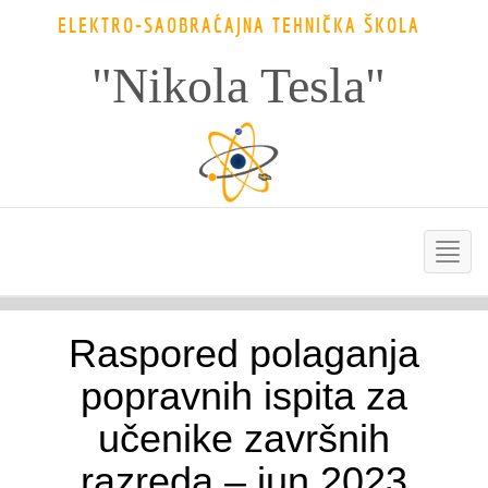
ELEKTRO-SAOBRAĆAJNA TEHNIČKA ŠKOLA
"Nikola Tesla"
Raspored polaganja
popravnih ispita za
učenike završnih
razreda – jun 2023