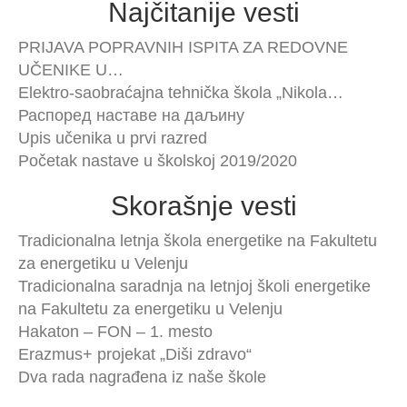
Najčitanije vesti
PRIJAVA POPRAVNIH ISPITA ZA REDOVNE
UČENIKE U…
Elektro-saobraćajna tehnička škola „Nikola…
Распоред наставе на даљину
Upis učenika u prvi razred
Početak nastave u školskoj 2019/2020
Skorašnje vesti
Tradicionalna letnja škola energetike na Fakultetu
za energetiku u Velenju
Tradicionalna saradnja na letnjoj školi energetike
na Fakultetu za energetiku u Velenju
Hakaton – FON – 1. mesto
Erazmus+ projekat „Diši zdravo“
Dva rada nagrađena iz naše škole