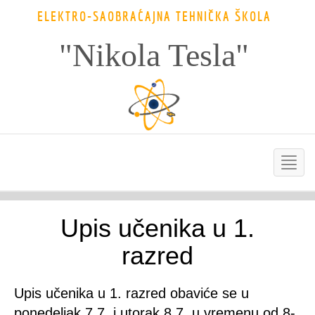
ELEKTRO-SAOBRAĆAJNA TEHNIČKA ŠKOLA
"Nikola Tesla"
Upis učenika u 1.
razred
Upis učenika u 1. razred obaviće se u
ponedeljak 7.7. i utorak 8.7. u vremenu od 8-